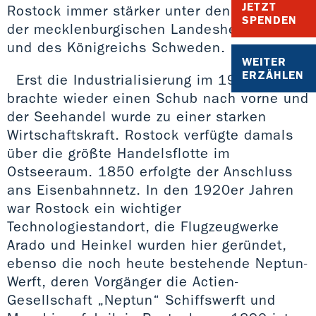
JETZT
Rostock immer stärker unter den Einfluss
SPENDEN
der mecklenburgischen Landesherrschaft
und des Königreichs Schweden.
WEITER
ERZÄHLEN
Erst die Industrialisierung im 19. Jhd.
brachte wieder einen Schub nach vorne und
der Seehandel wurde zu einer starken
Wirtschaftskraft. Rostock verfügte damals
über die größte Handelsflotte im
Ostseeraum. 1850 erfolgte der Anschluss
ans Eisenbahnnetz. In den 1920er Jahren
war Rostock ein wichtiger
Technologiestandort, die Flugzeugwerke
Arado und Heinkel wurden hier geründet,
ebenso die noch heute bestehende Neptun-
Werft, deren Vorgänger die Actien-
Gesellschaft „Neptun“ Schiffswerft und