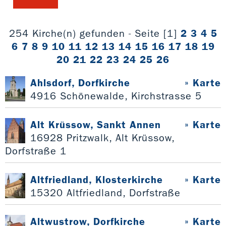
254 Kirche(n) gefunden - Seite [1]
2
3
4
5
6
7
8
9
10
11
12
13
14
15
16
17
18
19
20
21
22
23
24
25
26
Ahlsdorf, Dorfkirche
» Karte
4916 Schönewalde, Kirchstrasse 5
Alt Krüssow, Sankt Annen
» Karte
16928 Pritzwalk, Alt Krüssow,
Dorfstraße 1
Altfriedland, Klosterkirche
» Karte
15320 Altfriedland, Dorfstraße
Altwustrow, Dorfkirche
» Karte