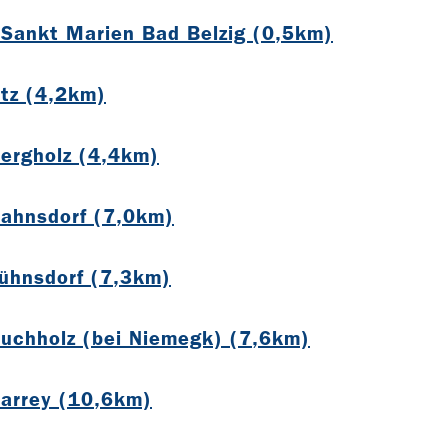
 Sankt Marien Bad Belzig (0,5km)
itz (4,2km)
Bergholz (4,4km)
Dahnsdorf (7,0km)
Lühnsdorf (7,3km)
Buchholz (bei Niemegk) (7,6km)
Garrey (10,6km)