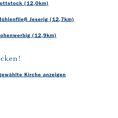
Rottstock (12,0km)
Mühlenfließ Jeserig (12,7km)
Hohenwerbig (12,9km)
cken!
sgewählte Kirche anzeigen