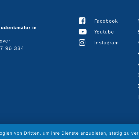
Facebook
audenkmäler in
Youtube
over
Instagram
27 96 334
ogien von Dritten, um ihre Dienste anzubieten, stetig zu 