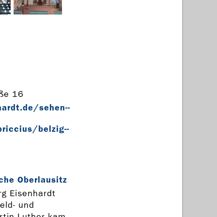
aße 16
ardt.de/sehen-­
riccius/belzig-­
che Oberlausitz
urg Eisenhardt
eld- und
rtin Luther kam