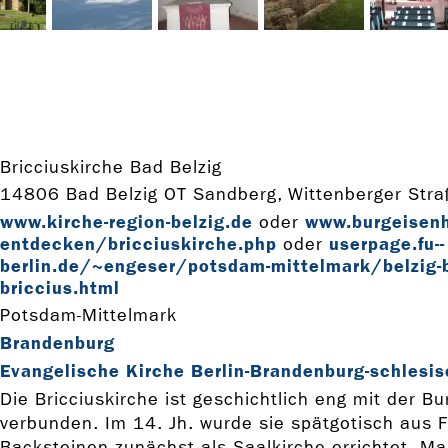
Bricciuskirche Bad Belzig
14806 Bad Belzig OT Sandberg, Wittenberger Str
www.kirche-­region-­belzig.de
www.burgeisenh
oder
entdecken/bricciuskirche.php
userpage.fu-­
oder
berlin.de/~engeser/potsdam-­mittelmark/belzig-­b
briccius.html
Potsdam-Mittelmark
Brandenburg
Evangelische Kirche Berlin-Brandenburg-schlesis
Die Bricciuskirche ist geschichtlich eng mit der B
verbunden. Im 14. Jh. wurde sie spätgotisch aus F
Backsteinen zunächst als Saalkirche errichtet. Ma