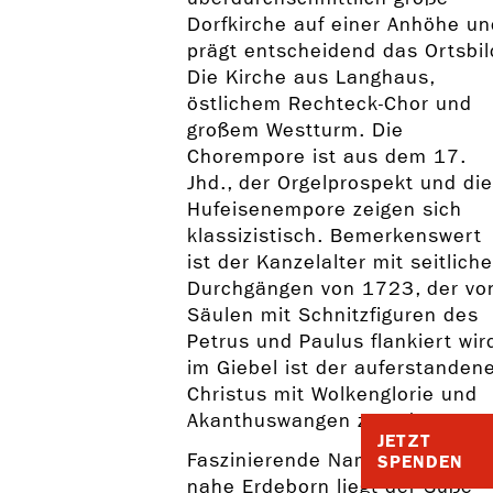
Dorfkirche auf einer Anhöhe un
prägt entscheidend das Ortsbil
Die Kirche aus Langhaus,
östlichem Rechteck-Chor und
großem Westturm. Die
Chorempore ist aus dem 17.
Jhd., der Orgelprospekt und die
Hufeisenempore zeigen sich
klassizistisch. Bemerkenswert
ist der Kanzelalter mit seitlich
Durchgängen von 1723, der vo
Säulen mit Schnitzfiguren des
Petrus und Paulus flankiert wir
im Giebel ist der auferstanden
Christus mit Wolkenglorie und
Akanthuswangen zu sehen.
JETZT
Faszinierende Namensgebung:
SPENDEN
nahe Erdeborn liegt der Süße