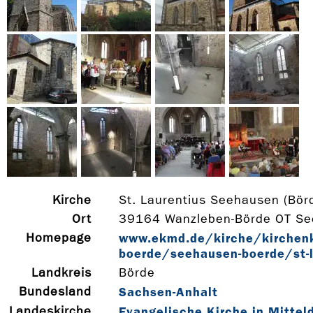
Kirche
St. Laurentius Seehausen (Bör
Ort
39164 Wanzleben-Börde OT See
Homepage
www.ekmd.de/kirche/kirchenk
boerde/seehausen-­boerde/st-­
Landkreis
Börde
Bundesland
Sachsen-Anhalt
Landeskirche
Evangelische Kirche in Mittel