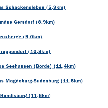
us Schackensleben (5,9km)
omäus Gersdorf (8,9km)
Druxberge (9,0km)
Groppendorf (10,8km)
ius Seehausen (Börde) (11,4km)
us Magdeburg-Sudenburg (11,5km)
 Hundisburg (11,6km)