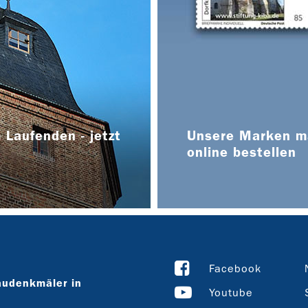
 Laufenden - jetzt
Unsere Marken ma
online bestellen
Facebook
audenkmäler in
Youtube