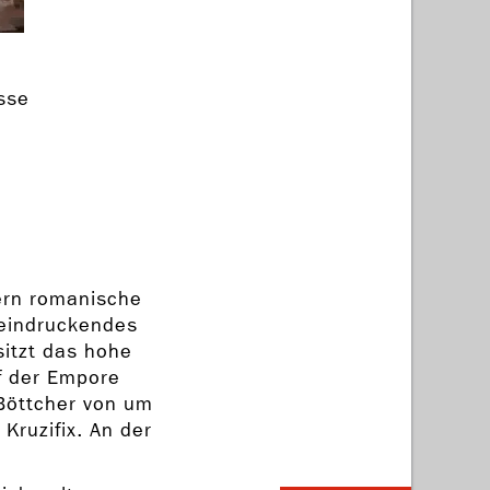
sse
Kern romanische
eeindruckendes
sitzt das hohe
f der Empore
Böttcher von um
Kruzifix. An der