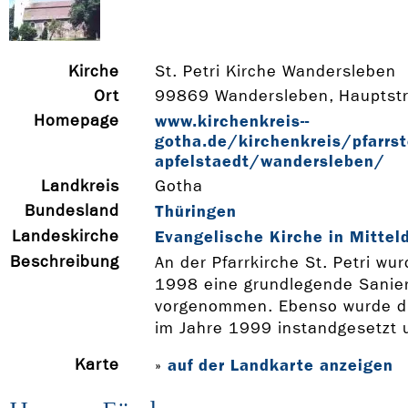
Kirche
St. Petri Kirche Wandersleben
Ort
99869 Wandersleben, Hauptst
Homepage
www.kirchenkreis-­
gotha.de/kirchenkreis/pfarrs
apfelstaedt/wandersleben/
Landkreis
Gotha
Bundesland
Thüringen
Landeskirche
Evangelische Kirche in Mittel
Beschreibung
An der Pfarrkirche St. Petri wu
1998 eine grundlegende Sanie
vorgenommen. Ebenso wurde die
im Jahre 1999 instandgesetzt u
Karte
auf der Landkarte anzeigen
»