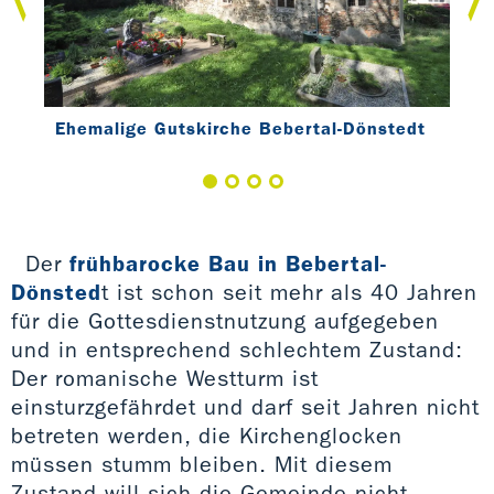
Ehemalige Gutskirche Bebertal-Dönstedt
edt
Ehe
Der
frühbarocke Bau in Bebertal-
Dönsted
t ist schon seit mehr als 40 Jahren
für die Gottesdienstnutzung aufgegeben
und in entsprechend schlechtem Zustand:
Der romanische Westturm ist
einsturzgefährdet und darf seit Jahren nicht
betreten werden, die Kirchenglocken
müssen stumm bleiben. Mit diesem
Zustand will sich die Gemeinde nicht