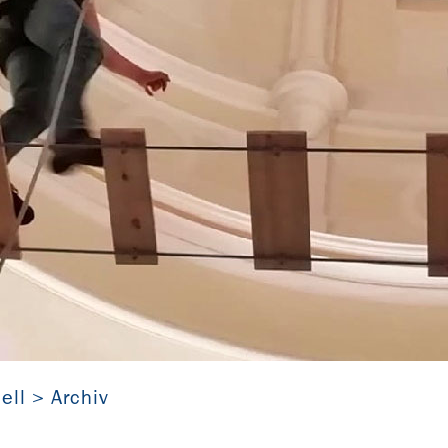
Kletteraktion in der Stiftskirche Mosbach
Detlev Hoppenstoc
ell
Archiv