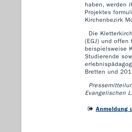
haben, werden i
Projektes formu
Kirchenbezirk M
Die Kletterkir
(EGJ) und offen
beispielsweise 
Studierende sow
erlebnispädagog
Bretten und 201
Pressemitteilu
Evangelischen L
Anmeldung u