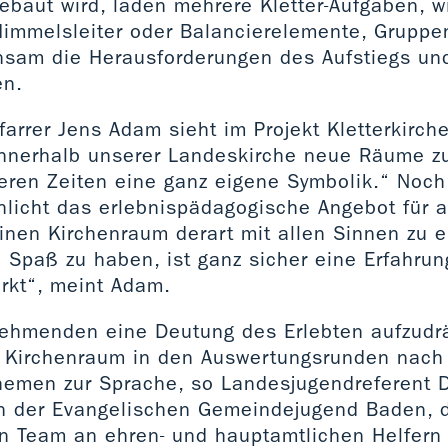
gebaut wird, laden mehrere Kletter-Aufgaben, w
Himmelsleiter oder Balancierelemente, Grupp
nsam die Herausforderungen des Aufstiegs un
en.
arrer Jens Adam sieht im Projekt Kletterkirch
innerhalb unserer Landeskirche neue Räume zu 
eren Zeiten eine ganz eigene Symbolik.“ Noch 
hlicht das erlebnispädagogische Angebot für a
Einen Kirchenraum derart mit allen Sinnen zu 
Spaß zu haben, ist ganz sicher eine Erfahrung
irkt“, meint Adam.
nehmenden eine Deutung des Erlebten aufzud
n Kirchenraum in den Auswertungsrunden nach 
hemen zur Sprache, so Landesjugendreferent D
n der Evangelischen Gemeindejugend Baden, 
n Team an ehren- und hauptamtlichen Helfern 