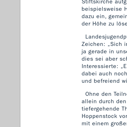
Stiftskirche auf
beispielsweise 
dazu ein, gemei
der Höhe zu lös
Landesjugendpf
Zeichen: „Sich 
ja gerade in uns
dies sei aber sc
Interessierte: „
dabei auch noch 
und befreiend w
Ohne den Teil
allein durch de
tiefergehende T
Hoppenstock vo
mit einem große