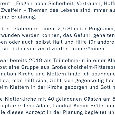
treut. „Fragen nach Sicherheit, Vertrauen, Ho
d Zweifeln – Themen des Lebens sind immer 
eine Erfahrung.
den erfahren in einem 2,5-Stunden-Programm,
rwunden werden können, das Gefühl, gehalten
en oder auch selbst Halt und Hilfe für andere
 sie dabei von zertifizierten Trainer*innen.
war bereits 2019 als Teilnehmerin in einer Kle
lbst eine Gruppe aus Großeicholzheim-Rittersb
nation Kirche und Klettern finde ich spannend.
 da, man hilft sich, zieht sich gegenseitig hoch
im Klettern in der Kirche geborgen und Gott n
die Kletterkirche mit 40 geladenen Gästen am 
ndpfarrer Jens Adam, Landrat Achim Brötel und
ie dieses Konzept in der Planung begleitet un