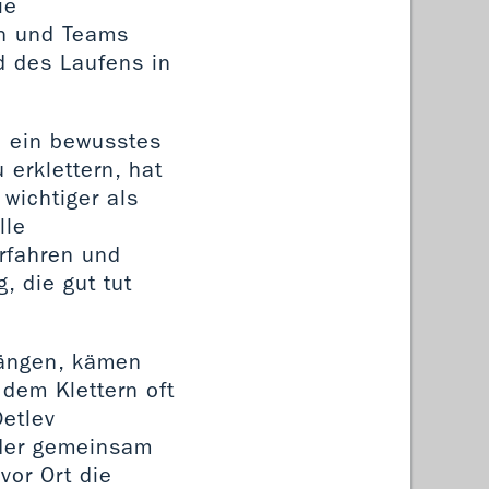
ie
en und Teams
d des Laufens in
e ein bewusstes
erklettern, hat
wichtiger als
lle
erfahren und
, die gut tut
rängen, kämen
dem Klettern oft
etlev
der gemeinsam
vor Ort die