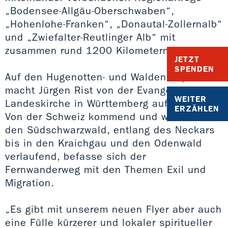
„Bodensee-Allgäu-Oberschwaben“,
„Hohenlohe-Franken“, „Donautal-Zollernalb“
und „Zwiefalter-Reutlinger Alb“ mit
zusammen rund 1200 Kilometern.
JETZT
SPENDEN
Auf den Hugenotten- und Waldenserpfad
macht Jürgen Rist von der Evangelischen
WEITER
Landeskirche in Württemberg aufmerksam.
ERZÄHLEN
Von der Schweiz kommend und weiter durch
den Südschwarzwald, entlang des Neckars
bis in den Kraichgau und den Odenwald
verlaufend, befasse sich der
Fernwanderweg mit den Themen Exil und
Migration.
„Es gibt mit unserem neuen Flyer aber auch
eine Fülle kürzerer und lokaler spiritueller