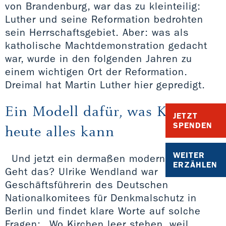
von Brandenburg, war das zu kleinteilig:
Luther und seine Reformation bedrohten
sein Herrschaftsgebiet. Aber: was als
katholische Machtdemonstration gedacht
war, wurde in den folgenden Jahren zu
einem wichtigen Ort der Reformation.
Dreimal hat Martin Luther hier gepredigt.
Ein Modell dafür, was Kirche
JETZT
SPENDEN
heute alles kann
WEITER
Und jetzt ein dermaßen moderner Umbau?
ERZÄHLEN
Geht das? Ulrike Wendland war
Geschäftsführerin des Deutschen
Nationalkomitees für Denkmalschutz in
Berlin und findet klare Worte auf solche
Fragen: „Wo Kirchen leer stehen, weil