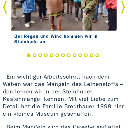
 ein
Bei Regen und Wind kommen wir in
Abe
e
Steinhude an
Wet
Ein wichtiger Arbeitsschritt nach dem
Weben war das Mangeln des Leinenstoffs –
den lernen wir in der Steinhuder
Kastenmangel kennen. Mit viel Liebe zum
Detail hat die Familie Bredthauer 1998 hier
ein kleines Museum geschaffen.
Beim Mangeln wird das Gewebe geglättet,