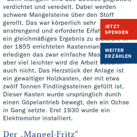
verdichtet und veredelt. Dabei werden
schwere Mangelsteine über den Stoff
gerollt. Das war körperlich sehr
JETZT
anstrengend und erforderte Erfahrung, um
SPENDEN
ein gleichmäßiges Ergebnis zu erzielen. In
der 1855 errichteten Kastenmangel
WEITER
erledigen das zwar einfache Maschinen,
ERZÄHLEN
aber viel leichter wird die Arbeit dadurch
auch nicht. Das Herzstück der Anlage ist
ein gewaltiger Holzkasten, der mit etwa
zwölf Tonnen Findlingssteinen gefüllt ist.
Dieser Kasten wurde ursprünglich durch
einen Göpelantrieb bewegt, den ein Ochse
in Gang setzte. Erst 1930 wurde ein
Elektromotor installiert.
Der „Mangel-Fritz“