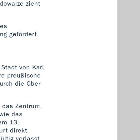
dowalze zieht
des
ng gefördert.
Stadt von Karl
re preußische
urch die Ober-
 das Zentrum,
owie das
em 13.
urt direkt
ltig verlässt.