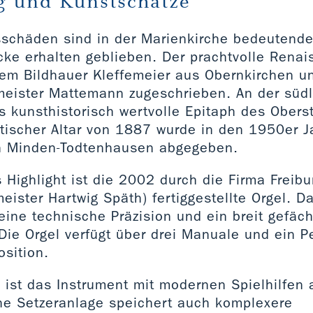
g und Kunstschätze
gsschäden sind in der Marienkirche bedeutende
cke erhalten geblieben. Der prachtvolle Renai
em Bildhauer Kleffemeier aus Obernkirchen 
eister Mattemann zugeschrieben. An der süd
s kunsthistorisch wertvolle Epitaph des Ober
otischer Altar von 1887 wurde in den 1950er J
in Minden-Todtenhausen abgegeben.
 Highlight ist die 2002 durch die Firma Freibu
eister Hartwig Späth) fertiggestellte Orgel. D
eine technische Präzision und ein breit gefäc
ie Orgel verfügt über drei Manuale und ein Pe
osition.
 ist das Instrument mit modernen Spielhilfen 
he Setzeranlage speichert auch komplexere