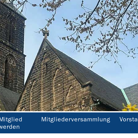
Mitglied
Mitgliederversammlung
Vorst
St. Marien Minden (Nordrhein-Westfalen)
werden