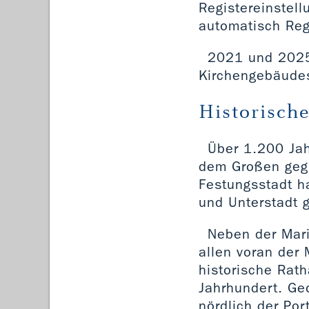
Registereinstell
automatisch Regi
2021 und 2025 
Kirchengebäudes 
Historisch
Über 1.200 Jah
dem Großen gegr
Festungsstadt h
und Unterstadt g
Neben der Mar
allen voran der
historische Rat
Jahrhundert. Geo
nördlich der Por