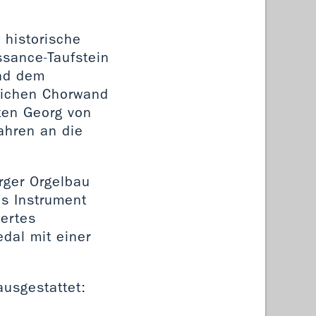
 historische
ssance-Taufstein
und dem
lichen Chorwand
sten Georg von
ahren an die
rger Orgelbau
as Instrument
hertes
dal mit einer
ausgestattet: