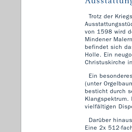
Ausstattun
Trotz der Krie
Ausstattungsstü
von 1598 wird d
Mindener Malerm
befindet sich da
Holle. Ein neug
Christuskirche 
Ein besonderes
(unter Orgelbaum
besticht durch s
Klangspektrum. D
vielfältigen Disp
Darüber hinaus
Eine 2x 512-fac