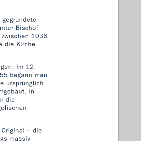
s gegründete
unter Bischof
h zwischen 1036
 die Kirche
ngen: Im 12.
255 begann man
e ursprünglich
umgebaut. In
r die
gelischen
Original – die
egs massiv