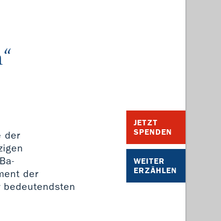
n“
JETZT
SPENDEN
e der
zigen
Ba-
WEITER
ERZÄHLEN
ment der
er bedeutendsten