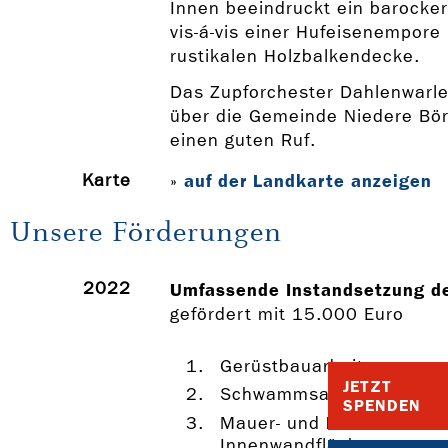
Innen beeindruckt ein barocker
vis-á-vis einer Hufeisenempore 
rustikalen Holzbalkendecke.
Das Zupforchester Dahlenwarle
über die Gemeinde Niedere Bö
einen guten Ruf.
Karte
auf der Landkarte anzeigen
»
Unsere Förderungen
2022
Umfassende Instandsetzung de
gefördert mit 15.000 Euro
Gerüstbauarbeiten
JETZT
Schwammsanierung Inne
SPENDEN
Mauer- und Putzarbeiten
Innenwandflächen