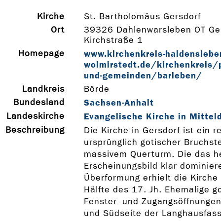
Kirche
St. Bartholomäus Gersdorf
Ort
39326 Dahlenwarsleben OT Ger
Kirchstraße 1
Homepage
www.kirchenkreis-­haldensleben
wolmirstedt.de/kirchenkreis/p
und-­gemeinden/barleben/
Landkreis
Börde
Bundesland
Sachsen-Anhalt
Landeskirche
Evangelische Kirche in Mittel
Beschreibung
Die Kirche in Gersdorf ist ein r
ursprünglich gotischer Bruchst
massivem Querturm. Die das h
Erscheinungsbild klar dominier
Überformung erhielt die Kirche 
Hälfte des 17. Jh. Ehemalige g
Fenster- und Zugangsöffnungen
und Südseite der Langhausfass