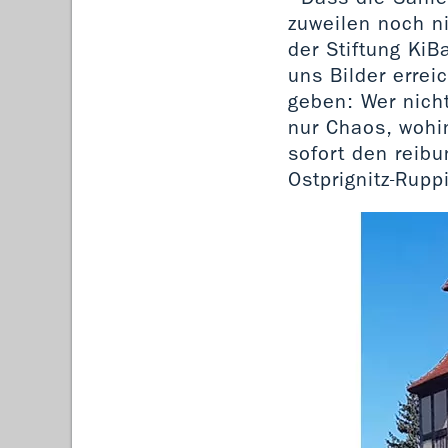
zuweilen noch ni
der Stiftung KiB
uns Bilder errei
geben: Wer nicht
nur Chaos, wohin
sofort den reibu
Ostprignitz-Rupp