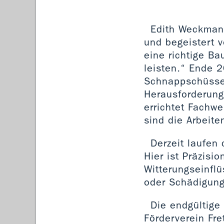
Edith Weckmann
und begeistert v
eine richtige B
leisten.“ Ende 2
Schnappschüsse 
Herausforderung
errichtet Fachwe
sind die Arbeit
Derzeit laufen
Hier ist Präzisi
Witterungseinfl
oder Schädigung
Die endgültige 
Förderverein Fre