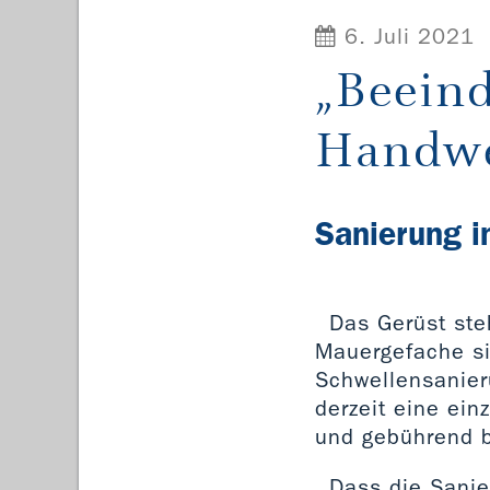
6. Juli 2021
„Beein
Handwe
Sanierung i
Das Gerüst ste
Mauergefache si
Schwellensanier
derzeit eine ein
und gebührend b
Dass die Sanier