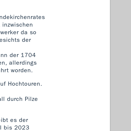
indekirchenrates
t inzwischen
dwerker da so
esichts der
enn der 1704
n, allerdings
ührt worden.
uf Hochtouren.
l durch Pilze
ibt es der
ll bis 2023