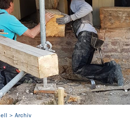
ung der Dorfkirche Fretzdorf (Brandenburg) läuft auf vollen
ell
Archiv