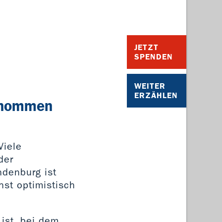
JETZT
SPENDEN
WEITER
ERZÄHLEN
genommen
Viele
der
ndenburg ist
hst optimistisch
 ist, bei dem