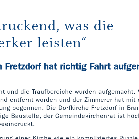
druckend, was die
rker leisten“
n Fretzdorf hat richtig Fahrt auf
ht und die Traufbereiche wurden aufgemacht. 
nd entfernt worden und der Zimmerer hat mit 
ung begonnen. Die Dorfkirche Fretzdorf in Bra
zige Baustelle, der Gemeindekirchenrat ist höc
eeindruckt.
ung einer Kirche wie ein kompliziertes Puzzle