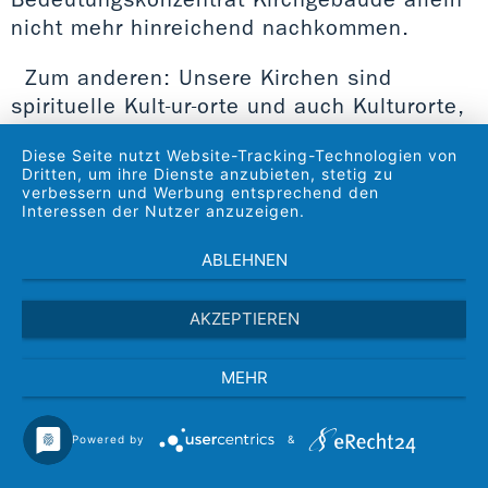
nicht mehr hinreichend nachkommen.
Zum anderen: Unsere Kirchen sind
spirituelle Kult-ur-orte und auch Kulturorte,
trotz mancherlei digitaler Transformationen.
Diese Seite nutzt Website-Tracking-Technologien von
Und ihnen kommt symbolisch die Funktion
Dritten, um ihre Dienste anzubieten, stetig zu
von Verschiebe- und Versandbahnhöfen,
verbessern und Werbung entsprechend den
Interessen der Nutzer anzuzeigen.
von Wechselstuben und Tankstellen zu. Sie
bringen vermittlungswürdige Güter wie
ABLEHNEN
barmherzige Liebe, Lebenshoffnung,
Solidarität, Dankbarkeit Richtung
AKZEPTIEREN
Gesellschaft auf den Weg. Sogar
Demokratieverständnis und
MEHR
Zukunftsverantwortung, zusätzlich
herausgefordert durch den unsäglichen die
Powered by
&
Ukraine überziehenden Krieg.