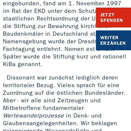
eingebunden, fand am 1. November 1997
im Rat der EKD unter dem Schutz unserer
JETZT
staatlichen Rechtsordnung der Urknall für
SPENDEN
die Stiftung zur Bewahrung kirchlicher
Baudenkmäler in Deutschland statt. Die
WEITER
Namensgebung wurde der Dresdner
ERZÄHLEN
Fachtagung entlehnt. Nomen est omen!
Später wurde die Stiftung kurz und rationell
KiBa genannt.
Dissonant war zunächst lediglich deren
territorialer Bezug. Vieles sprach für eine
Zuordnung auf die östlichen Bundesländer.
Aber - wir alle sind Zeitzeugen und
Mitbetroffene fundamentaler
Wertewandelprozesse
in Denk- und
Glaubensangelegenheiten. Wir beklagen
galoppierende Wissensdefizite und