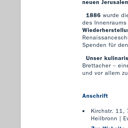
neuen Jerusale
1886
wurde di
des Innenraums
Wiederherstellu
Renaissanceschi
Spenden für den 
Unser kulinari
Brettacher – ein
und vor allem z
Anschrift
Kirchstr. 11
Heilbronn | 