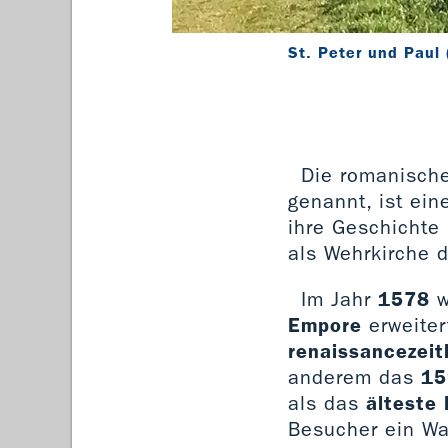
St. Peter und Paul 
Die romanisch
genannt, ist ei
ihre Geschichte
als Wehrkirche d
Im Jahr
1578
w
Empore
erweiter
renaissancezeit
anderem das
15
als das
älteste
Besucher ein W