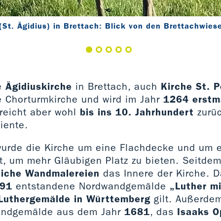
(St. Ägidius) in Brettach: Blick von den Brettachwies
e
Ägidiuskirche
in Brettach, auch
Kirche St. P
ne Chorturmkirche und wird im Jahr
1264 erstm
 reicht aber wohl
bis ins 10. Jahrhundert
zurüc
iente.
urde die Kirche um eine Flachdecke und um 
t, um mehr Gläubigen Platz zu bieten. Seitdem
liche Wandmalereien
das Innere der Kirche. D
91
entstandene Nordwandgemälde
„Luther m
 Luthergemälde in Württemberg
gilt. Außerde
andgemälde aus dem Jahr
1681
, das
Isaaks O