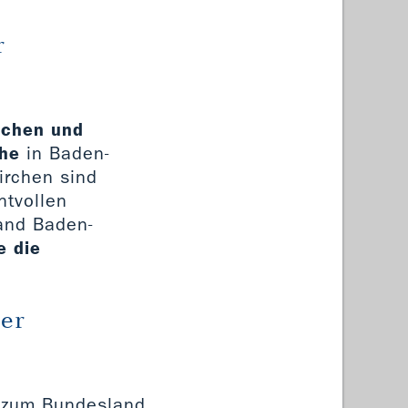
r
rchen und
che
in Baden-
irchen sind
htvollen
and Baden-
e die
er
 zum Bundesland