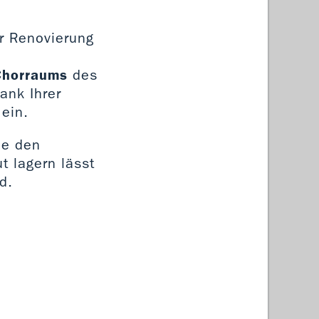
er Renovierung
Chorraums
des
ank Ihrer
 ein.
ie den
t lagern lässt
d.