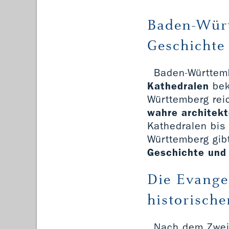
Baden-Würt
Geschichte
Baden-Württemb
Kathedralen
bek
Württemberg reic
wahre architek
Kathedralen bis
Württemberg gib
Geschichte und 
Die Evange
historisch
Nach dem Zwei