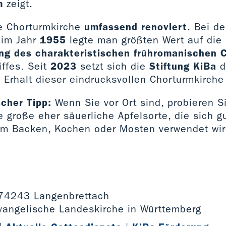
m
zeigt.
e Chorturmkirche
umfassend renoviert
. Bei d
 im Jahr
1955
legte man größten Wert auf die
ng des charakteristischen frühromanischen 
ffes. Seit
2023
setzt sich die
Stiftung KiBa
d
Erhalt dieser eindrucksvollen Chorturmkirche
scher Tipp:
Wenn Sie vor Ort sind, probieren S
e große eher säuerliche Apfelsorte, die sich gu
um Backen, Kochen oder Mosten verwendet wir
, 74243 Langenbrettach
Evangelische Landeskirche in Württemberg