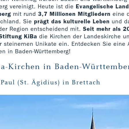
rg vereinigt. Heute ist die
Evangelische Land
berg
mit rund
3,7 Millionen Mitgliedern
eine d
schland. Sie
prägt das kulturelle Leben
und d
der Region entscheidend mit.
Seit mehr als 2
Stiftung KiBa
die Kirchen der Landeskirche und
r steinernen Unikate ein. Entdecken Sie eine
en in Baden-Württemberg!
a-Kirchen in Baden-Württembe
 Paul (St. Ägidius) in Brettach