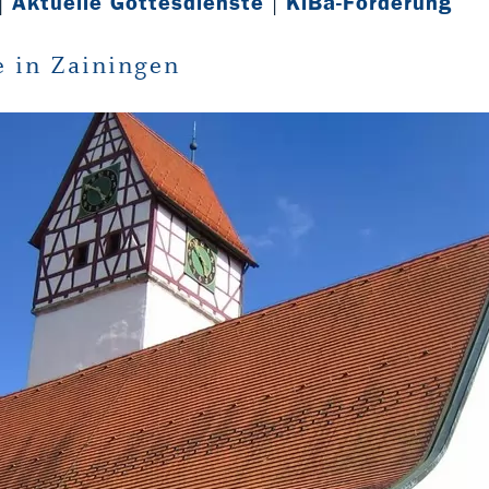
|
Aktuelle Gottesdienste
|
KiBa-Förderung
e in Zainingen