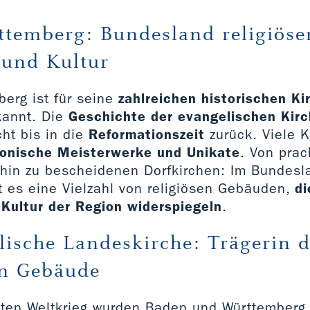
temberg: Bundesland religiöse
 und Kultur
erg ist für seine
zahlreichen historischen Ki
annt. Die
Geschichte der evangelischen Kir
ht bis in die
Reformationszeit
zurück. Viele K
tonische Meisterwerke und Unikate
. Von prac
 hin zu bescheidenen Dorfkirchen: Im Bundesl
t es eine Vielzahl von religiösen Gebäuden,
di
Kultur der Region widerspiegeln
.
lische Landeskirche: Trägerin d
en Gebäude
ten Weltkrieg wurden Baden und Württemberg