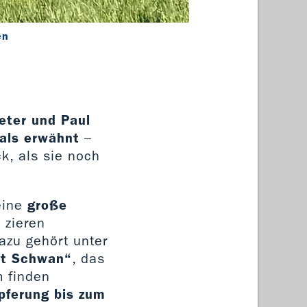
en
St. Pe
eter und Paul
als erwähnt
–
k, als sie noch
eine
große
 zieren
azu gehört unter
it Schwan“
, das
m finden
pferung bis zum