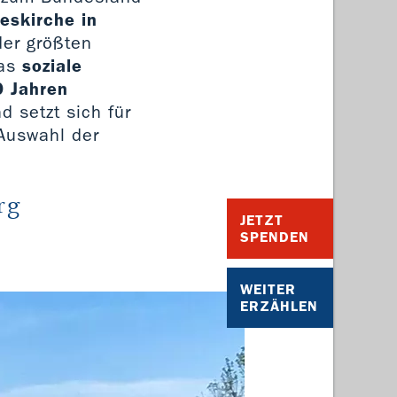
eskirche in
er größten
as
soziale
0 Jahren
 setzt sich für
 Auswahl der
rg
JETZT
SPENDEN
WEITER
ERZÄHLEN