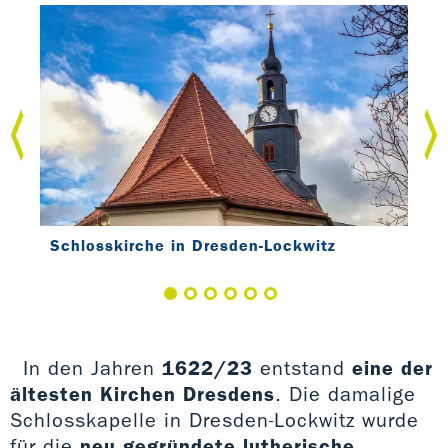
Schlosskirche in Dresden-Lockwitz
Sch
In den Jahren
1622/23
entstand
eine der
ältesten Kirchen Dresdens
. Die damalige
Schlosskapelle in Dresden-Lockwitz wurde
für die
neu gegründete lutherische