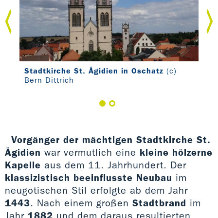
Stadtkirche St. Ägidien in Oschatz
(c)
Sta
Bern Dittrich
Vorgänger der mächtigen Stadtkirche St.
Ägidien
war vermutlich eine
kleine hölzerne
Kapelle
aus dem 11. Jahrhundert. Der
klassizistisch beeinflusste Neubau
im
neugotischen Stil erfolgte ab dem Jahr
1443
. Nach einem großen
Stadtbrand
im
Jahr
1882
und dem daraus resultierten