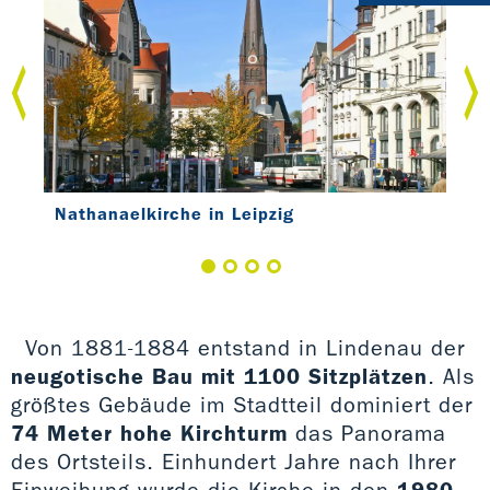
Nathanaelkirche in Leipzig
Nat
Von 1881-1884 entstand in Lindenau der
neugotische Bau mit 1100 Sitzplätzen
. Als
größtes Gebäude im Stadtteil dominiert der
74 Meter hohe Kirchturm
das Panorama
des Ortsteils. Einhundert Jahre nach Ihrer
Einweihung wurde die Kirche in den
1980-